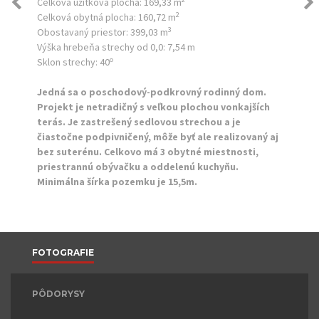
Celková úžitková plocha:
169,33 m
2
Celková obytná plocha:
160,72 m
3
Obostavaný priestor:
399,03 m
Výška hrebeňa strechy od 0,0:
7,54 m
o
Sklon strechy:
40
Jedná sa o poschodový-podkrovný rodinný dom.
Projekt je netradičný s veľkou plochou vonkajších
terás. Je zastrešený sedlovou strechou a je
čiastočne podpivničený, môže byť ale realizovaný aj
bez suterénu. Celkovo má 3 obytné miestnosti,
priestrannú obývačku a oddelenú kuchyňu.
Minimálna šírka pozemku je 15,5m.
FOTOGRAFIE
PÔDORYSY