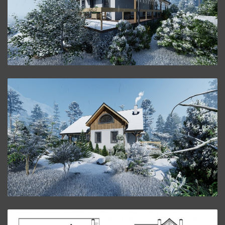
ZVÄČŠIŤ
Poschodový Dom P41.
ZVÄČŠIŤ