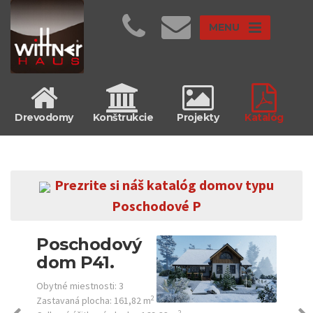
MENU
Drevodomy
Konštrukcie
Projekty
Katalóg
Prezrite si náš katalóg domov typu
Poschodové P
Poschodový
dom P41.
Obytné miestnosti:
3
2
Zastavaná plocha:
161,82 m
2