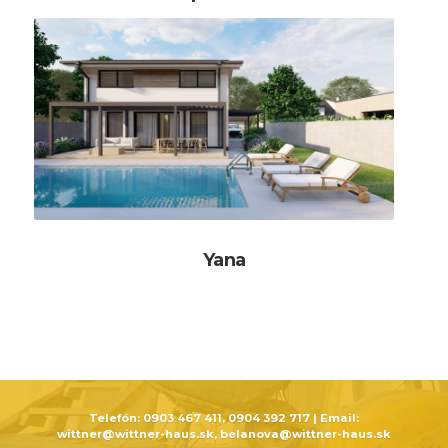
Yana
Telefón:
0903 467 411, 0904 392 717
| Email:
wittner@wittner-haus.sk, belanova@wittner-haus.sk