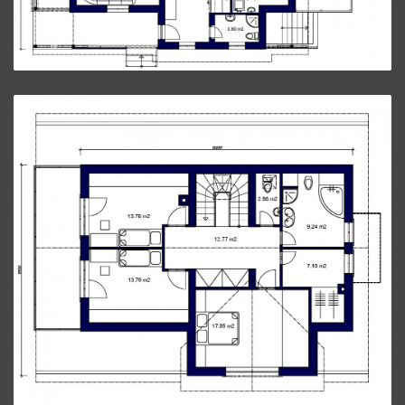
Poschodový Dom P41.
ZVÄČŠIŤ