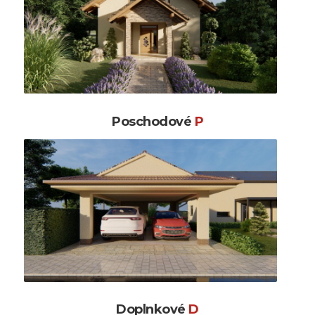
Poschodové
P
Doplnkové
D