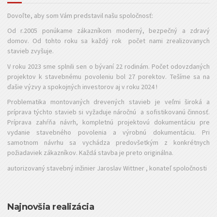
Dovoľte, aby som Vám predstavil našu spoločnosť:
Od r.2005 ponúkame zákazníkom moderný, bezpečný a zdravý
domov. Od tohto roku sa každý rok počet nami zrealizovanych
stavieb zvyšuje.
V roku 2023 sme splnili sen o bývaní 22 rodinám. Počet odovzdaných
projektov k stavebnému povoleniu bol 27 porektov. Tešíme sa na
ďašie výzvy a spokojných investorov aj v roku 2024 !
Problematika montovaných drevených stavieb je veľmi široká a
príprava týchto stavieb si vyžaduje náročnú a sofistikovanú činnosť.
Príprava zahŕňa návrh, kompletnú projektovú dokumentáciu pre
vydanie stavebného povolenia a výrobnú dokumentáciu. Pri
samotnom návrhu sa vychádza predovšetkým z konkrétnych
požiadaviek zákazníkov. Každá stavba je preto originálna.
autorizovaný stavebný inžinier Jaroslav Wittner , konateľ spoločnosti
Najnovšia realizácia