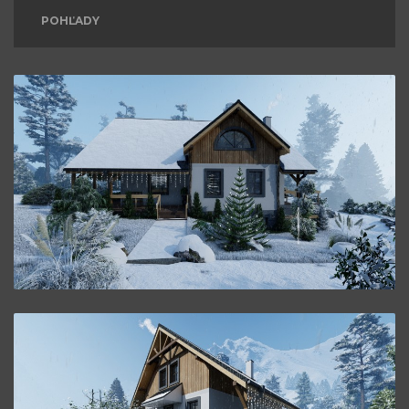
POHĽADY
Poschodový Dom P41.
ZVÄČŠIŤ
Poschodový Dom P41.