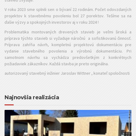
V roku 2023 sme splnili sen o bývaní 22 rodinám. Počet odovzdaných
projektov k stavebnému povoleniu bol 27 porektov. Tešíme sa na
ďašie výzvy a spokojných investorov aj v roku 2024 !
Problematika montovaných drevených stavieb je veľmi široká a
príprava týchto stavieb si vyžaduje náročnú a sofistikovanú činnosť.
Príprava zahŕňa návrh, kompletnú projektovú dokumentáciu pre
vydanie stavebného povolenia a výrobnú dokumentáciu. Pri
samotnom návrhu sa vychádza predovšetkým z konkrétnych
požiadaviek zákazníkov. Každá stavba je preto originálna.
autorizovaný stavebný inžinier Jaroslav Wittner , konateľ spoločnosti
Najnovšia realizácia