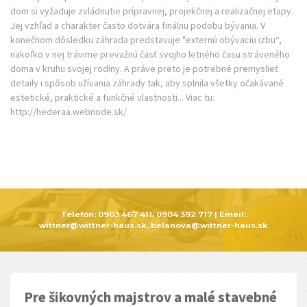
dom si vyžaduje zvládnutie prípravnej, projekčnej a realizačnej etapy.
Jej vzhľad a charakter často dotvára finálnu podobu bývania. V
konečnom dôsledku záhrada predstavuje "externú obývaciu izbu“,
nakoľko v nej trávime prevažnú časť svojho letného času stráveného
doma v kruhu svojej rodiny. A práve preto je potrebné premyslieť
detaily i spôsob užívania záhrady tak, aby splnila všetky očakávané
estetické, praktické a funkčné vlastnosti... Viac tu:
http://hederaa.webnode.sk/
Telefón:
0903 467 411, 0904 392 717
| Email:
wittner@wittner-haus.sk, belanova@wittner-haus.sk
Pre šikovných majstrov a malé stavebné