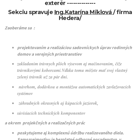
exterér --------------
Sekciu spravuje
Ing.Katarína Miklová
/ firma
Hedera/
Zaoberáme sa :
projektovaním a realizáciou sadovníckych úprav rodinných
domov a verejných priestranstiev
zakladaním trávnych plôch výsevom aj mačinovaním, čiže
trávnikovými kobercami.
Vďaka tomu môžete mať svoj vlastný
zelený trávnik už za pár dní.
návrhom, dodávkou a montážou automatických zavlažovacích
systémov
záhradných okrasných aj kúpacích jazierok,
súvisiacich technických komponentov
a okrem projekčných a realizačných prác
poskytujeme aj komplexnú údržbu realizovaného diela.
Samozrejmosťou je bezplatné odborné poradenstvo v