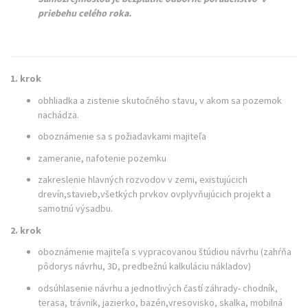
priebehu celého roka.
1. krok
obhliadka a zistenie skutočného stavu, v akom sa pozemok
nachádza.
oboznámenie sa s požiadavkami majiteľa
zameranie, nafotenie pozemku
zakreslenie hlavných rozvodov v zemi, existujúcich
drevín,stavieb,všetkých prvkov ovplyvňujúcich projekt a
samotnú výsadbu.
2. krok
oboznámenie majiteľa s vypracovanou štúdiou návrhu (zahŕňa
pôdorys návrhu, 3D, predbežnú kalkuláciu nákladov)
odsúhlasenie návrhu a jednotlivých častí záhrady- chodník,
terasa, trávnik, jazierko, bazén,vresovisko, skalka, mobilná