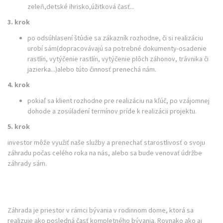
zeleň,detské ihrisko,úžitková časť...
3. krok
po odsúhlasení štúdie sa zákazník rozhodne, či si realizáciu
urobí sám(dopracovávajú sa potrebné dokumenty-osadenie
rastlín, vytýčenie rastlín, vytýčenie plôch záhonov, trávnika či
jazierka...)alebo túto činnosť prenechá nám.
4. krok
pokiaľ sa klient rozhodne pre realizáciu na kľúč, po vzájomnej
dohode a zosúladení termínov príde k realizácii projektu.
5. krok
investor môže využiť naše služby a prenechať starostlivosť o svoju
záhradu počas celého roka na nás, alebo sa bude venovať údržbe
záhrady sám.
Záhrada je priestor v rámci bývania v rodinnom dome, ktorá sa
realizuje ako posledná časť kompletného bývania. Rovnako ako aj