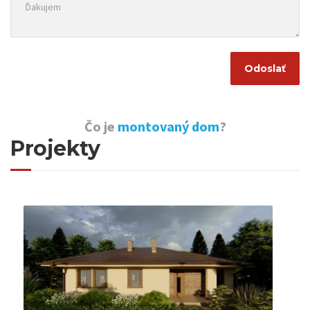
Čo je
montovaný dom
?
Projekty