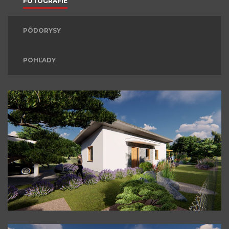
FOTOGRAFIE
PÔDORYSY
POHĽADY
Bungalov L42.
ZVÄČŠIŤ