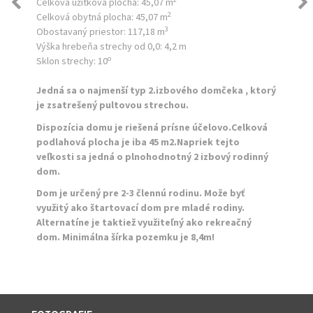
Celková úžitková plocha:
45,07 m
2
Celková obytná plocha:
45,07 m
3
Obostavaný priestor:
117,18 m
Výška hrebeňa strechy od 0,0:
4,2 m
o
Sklon strechy:
10
Jedná sa o najmenší typ 2.izbového domčeka , ktorý
je zsatrešený pultovou strechou.
Dispozícia domu je riešená prísne účelovo.Celková
podlahová plocha je iba 45 m2.Napriek tejto
veľkosti sa jedná o plnohodnotný 2 izbový rodinný
dom.
Dom je určený pre 2-3 člennú rodinu. Može byť
využitý ako štartovací dom pre mladé rodiny.
Alternatíne je taktiež využiteľný ako rekreačný
dom. Minimálna šírka pozemku je 8,4m!