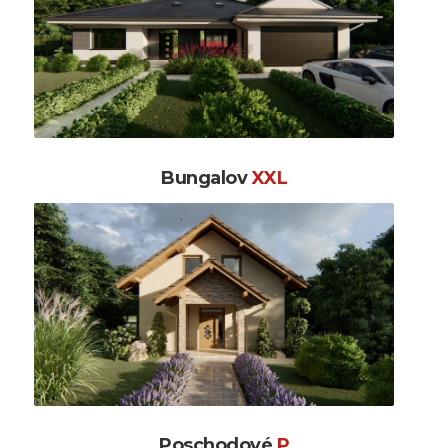
Bungalov
XXL
Poschodové
P