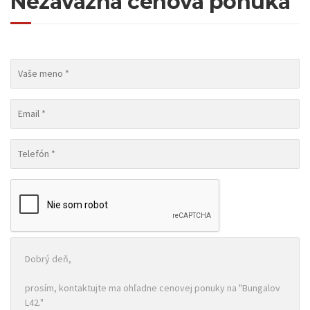
Nezáväzná cenová ponuka