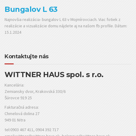
Bungalov L 63
Najnovšia realizácia- bungalov L 63 v Mojmírovciach. Viac fotiek z
realizácie a vizualizácie domu nájdete aj na našom fb profile. Dátum:
15.1.2024
Kontaktujte nás
WITTNER HAUS spol. s r.o.
Kancelária:
Zemiansky dvor, Krakovská 330/6
Šúrovce 919 25
Fakturačná adresa:
Chmelová dolina 27
949 01 Nitra
tel:0903 467 411, 0904 392 717
email:wittner@wittner-haus.sk, belanova@wittner-haus.sk