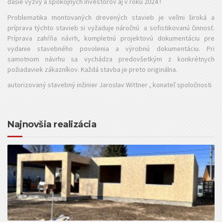
ďašie výzvy a spokojných investorov aj v roku 2024 !
Problematika montovaných drevených stavieb je veľmi široká a
príprava týchto stavieb si vyžaduje náročnú a sofistikovanú činnosť.
Príprava zahŕňa návrh, kompletnú projektovú dokumentáciu pre
vydanie stavebného povolenia a výrobnú dokumentáciu. Pri
samotnom návrhu sa vychádza predovšetkým z konkrétnych
požiadaviek zákazníkov. Každá stavba je preto originálna.
autorizovaný stavebný inžinier Jaroslav Wittner , konateľ spoločnosti
Najnovšia realizácia