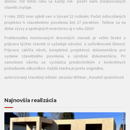
domov. Od tohto roku sa každý rok počet nami zrealizovanych
stavieb zvyšuje.
V roku 2023 sme splnili sen o bývaní 22 rodinám. Počet odovzdaných
projektov k stavebnému povoleniu bol 27 porektov. Tešíme sa na
ďašie výzvy a spokojných investorov aj v roku 2024 !
Problematika montovaných drevených stavieb je veľmi široká a
príprava týchto stavieb si vyžaduje náročnú a sofistikovanú činnosť.
Príprava zahŕňa návrh, kompletnú projektovú dokumentáciu pre
vydanie stavebného povolenia a výrobnú dokumentáciu. Pri
samotnom návrhu sa vychádza predovšetkým z konkrétnych
požiadaviek zákazníkov. Každá stavba je preto originálna.
autorizovaný stavebný inžinier Jaroslav Wittner , konateľ spoločnosti
Najnovšia realizácia