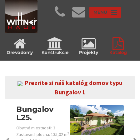
MENU
Drevodomy
Konštrukcie
Projekty
Katalóg
Prezrite si náš katalóg domov typu
Bungalov L
Bungalov
L25.
Obytné miestnosti:
3
2
Zastavaná plocha:
135,02 m
2