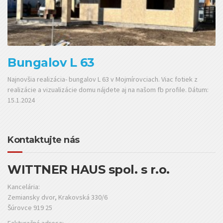
Bungalov L 63
Najnovšia realizácia- bungalov L 63 v Mojmírovciach. Viac fotiek z
realizácie a vizualizácie domu nájdete aj na našom fb profile. Dátum:
15.1.2024
Kontaktujte nás
WITTNER HAUS spol. s r.o.
Kancelária:
Zemiansky dvor, Krakovská 330/6
Šúrovce 919 25