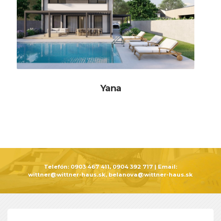
Yana
Telefón:
0903 467 411, 0904 392 717
| Email:
wittner@wittner-haus.sk, belanova@wittner-haus.sk