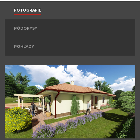
FOTOGRAFIE
PÔDORYSY
POHĽADY
Bungalov L25.
ZVÄČŠIŤ