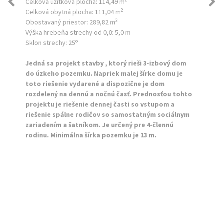
Celková úžitková plocha:
114,49 m
2
Celková obytná plocha:
111,04 m
3
Obostavaný priestor:
289,82 m
Výška hrebeňa strechy od 0,0:
5,0 m
o
Sklon strechy:
25
Jedná sa projekt stavby , ktorý rieši 3-izbový dom
do úzkeho pozemku. Napriek malej šírke domu je
toto riešenie vydarené a dispozične je dom
rozdelený na dennú a nočnú časť. Prednosťou tohto
projektu je riešenie dennej časti so vstupom a
riešenie spálne rodičov so samostatným sociálnym
zariadením a šatníkom. Je určený pre 4-člennú
rodinu. Minimálna šírka pozemku je 13 m.